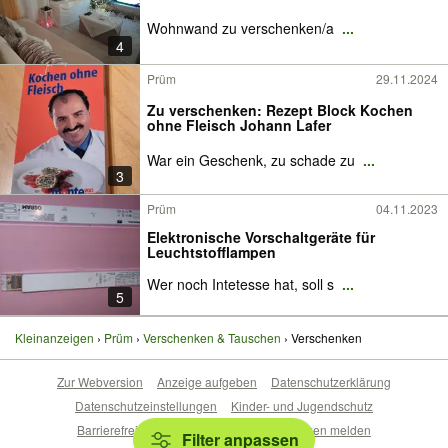
Wohnwand zu verschenken/a
...
4
Prüm
29.11.2024
Zu verschenken: Rezept Block Kochen
ohne Fleisch Johann Lafer
War ein Geschenk, zu schade zu
...
3
Prüm
04.11.2023
Elektronische Vorschaltgeräte für
Leuchtstofflampen
Wer noch Intetesse hat, soll s
...
5
Kleinanzeigen
Prüm
Verschenken & Tauschen
Verschenken
Zur Webversion
Anzeige aufgeben
Datenschutzerklärung
Datenschutzeinstellungen
Kinder- und Jugendschutz
Barrierefreiheitserklärung
Sicherheitslücken melden
Filter anpassen