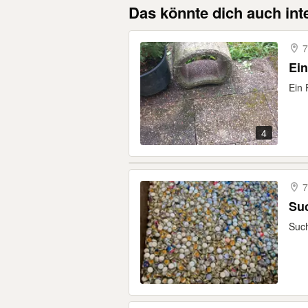
Das könnte dich auch int
7
Ein
Ein 
4
7
Su
Such