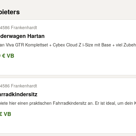
ieters
4586 Frankenhardt
nderwagen Hartan
an Viva GTR Komplettset + Cybex Cloud Z i-Size mit Base + viel Zubehö
9 € VB
4586 Frankenhardt
rradkindersitz
biete hier einen praktischen Fahrradkindersitz an. Er ist ideal, um dein 
€ VB