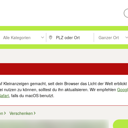
Alle Kategorien
Ganzer Ort
ken um zu suchen, oder Vorschläge mit den Pfeiltasten nach oben/unt
PLZ oder Ort eingeben. Eingabetaste drücke
Suche im Umkreis 
f Kleinanzeigen gemacht, seit dein Browser das Licht der Welt erblickt 
i nutzen zu können, solltest du ihn aktualisieren. Wir empfehlen
Goog
Safari
, falls du macOS benutzt.
en
Verschenken