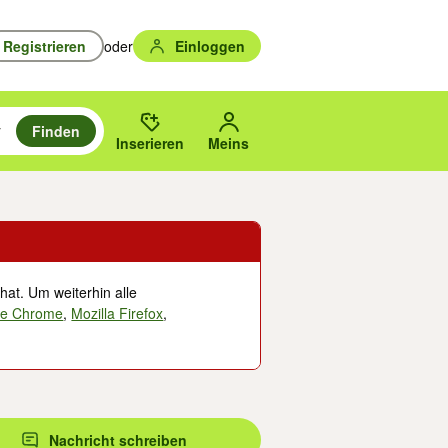
Registrieren
oder
Einloggen
Finden
en durchsuchen und mit Eingabetaste auswählen.
n um zu suchen, oder Vorschläge mit den Pfeiltasten nach oben/unten
des gewählten Orts oder PLZ.
Inserieren
Meins
hat. Um weiterhin alle
le Chrome
,
Mozilla Firefox
,
Nachricht schreiben