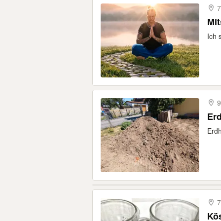
7
Mit
Ich 
9
Er
Erdh
7
Kös