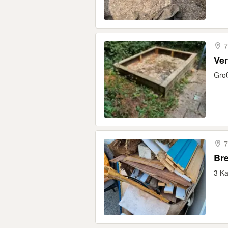
7
Ve
Groß
7
Br
3 Ka