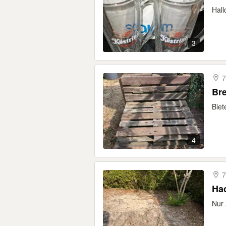
Hall
3
7
Br
Biet
4
7
Ha
Nur 