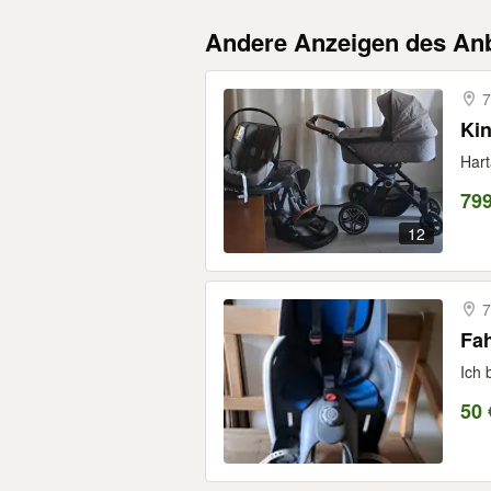
Andere Anzeigen des Anb
7
Ki
Hart
79
12
7
Fah
Ich 
50 