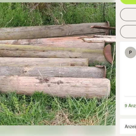
P
9 Anz
Anzei