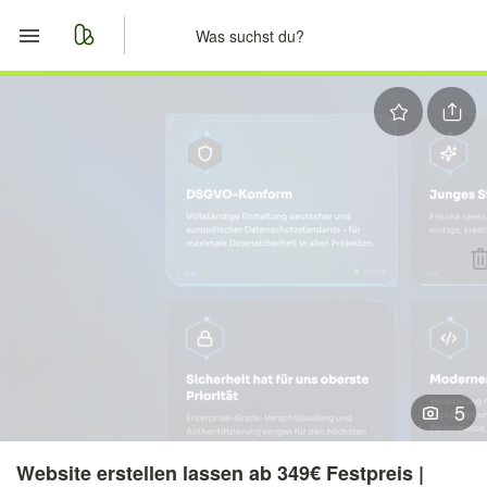
Start
Merkliste
Nachrichten
Anzeige aufgeben
5
Website erstellen lassen ab 349€ Festpreis |