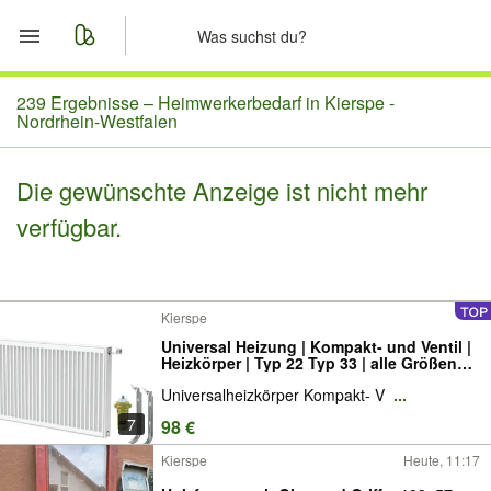
Start
239 Ergebnisse –
Heimwerkerbedarf in Kierspe -
Nordrhein-Westfalen
Merkliste
Die gewünschte Anzeige ist nicht mehr
Nachrichten
verfügbar.
Anzeige aufgeben
Kierspe
Universal Heizung | Kompakt- und Ventil |
Heizkörper | Typ 22 Typ 33 | alle Größen
mit 6 Anschlüssen inkl. Halterungen und
Universalheizkörper Kompakt- V
...
Wandmontage Set
7
98 €
Kierspe
Heute, 11:17