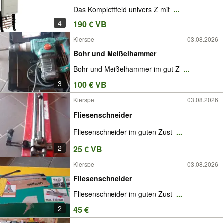
1050mm,1-feld
Das Komplettfeld univers Z mit
...
4
190 € VB
Kierspe
03.08.2026
Bohr und Meißelhammer
Bohr und Meißelhammer im gut Z
...
3
100 € VB
Kierspe
03.08.2026
Fliesenschneider
Fliesenschneider im guten Zust
...
2
25 € VB
Kierspe
03.08.2026
Fliesenschneider
Fliesenschneider im guten Zust
...
2
45 €