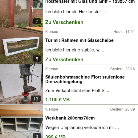
Holzfenster mit Glas und Griff – 123x57 cm
Ich biete hier ein Holzfenster
...
7
Zu Verschenken
Kierspe
Heute, 11:01
Tür mit Rahmen mit Glasscheibe
Ich biete hier eine stabile, w
...
5
Zu Verschenken
Kierspe
Gestern, 20:16
Säulenbohrmaschine Flott stufenlose
Drehzahlregelung.
Zum Verkauf steht eine Flott S
...
13
1.100 € VB
Kierspe
Gestern, 20:09
Werkbank 200cmx70cm
Wegen Umplanung verkaufe ich m
...
3
399 € VB