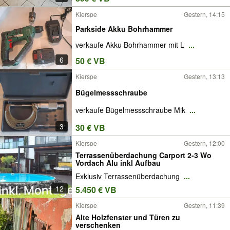
Kierspe
Gestern, 14:15
Parkside Akku Bohrhammer
verkaufe Akku Bohrhammer mit L
...
6
50 € VB
Kierspe
Gestern, 13:13
Bügelmessschraube
verkaufe Bügelmessschraube Mik
...
3
30 € VB
Kierspe
Gestern, 12:00
Terrassenüberdachung Carport 2-3 Wo
Vordach Alu inkl Aufbau
Exklusiv Terrassenüberdachung
...
12
5.450 € VB
Kierspe
Gestern, 11:39
Alte Holzfenster und Türen zu
verschenken