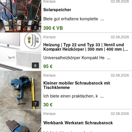
Kierspe
02.08.2026
Solarspeicher
Biete gut erhaltene komplette
...
2
390 € VB
Kierspe
02.08.2026
Heizung | Typ 22 und Typ 33 | Ventil und
Kompakt Heizkörper | 300 mm | 400 mm |
500 mm | 600 mm | 700 mm | 900 mm | 6
Universalheizkörper Kompakt He
...
Anschlüsse Universalheizkörper mit
Halterungen
8
95 €
Kierspe
02.08.2026
Kleiner mobiler Schraubstock mit
Tischklemme
Ich biete einen praktischen, k
...
7
30 €
Kierspe
02.08.2026
Werkbank Werkstatt Schraubstock