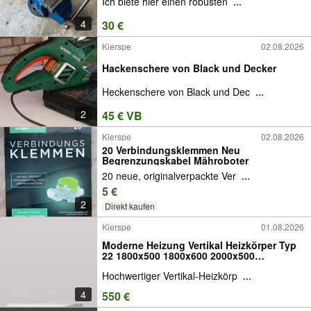
Ich biete hier einen robusten
...
4
30 €
Kierspe
02.08.2026
Hackenschere von Black und Decker
Heckenschere von Black und Dec
...
2
45 € VB
Kierspe
02.08.2026
20 Verbindungsklemmen Neu
Begrenzungskabel Mähroboter
20 neue, originalverpackte Ver
...
5 €
2
Direkt kaufen
Kierspe
01.08.2026
Moderne Heizung Vertikal Heizkörper Typ
22 1800x500 1800x600 2000x500
2000x600mm Heizung 180cm 200cm
Hochwertiger Vertikal-Heizkörp
...
Badheizkörper, Wohnraumheizkörper,
Heizkörper Stahl Europa Radiator Watt
4
550 €
Hoch Flach NEU