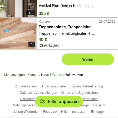
Mittelanschluss | Designer Heizung | flach
Vertikal Plan Design Heizung |
...
| glatt | Luxus | Heizung 6 Anschlüsse |
Ventil | Halterungen modern Luxus glatt
13
325 €
NEU
Kierspe
29.07.2026
Treppenspinne, Treppenlehre
Treppenspinne mit originaler H
...
40 €
2
Direkt kaufen
Weiter
Kleinanzeigen
Kierspe
Haus & Garten
Heimwerken
Zur Webversion
Anzeige aufgeben
Datenschutzerklärung
Datenschutzeinstellungen
Kinder- und Jugendschutz
Barrierefreiheitserklärung
Sicherheitslücken melden
Filter anpassen
Nutzungsbedingungen
Beliebte Suchen
Anzeigen Übersicht
Vertrag Widerrufen
Feedback
Hilfe
Impressum
Einloggen