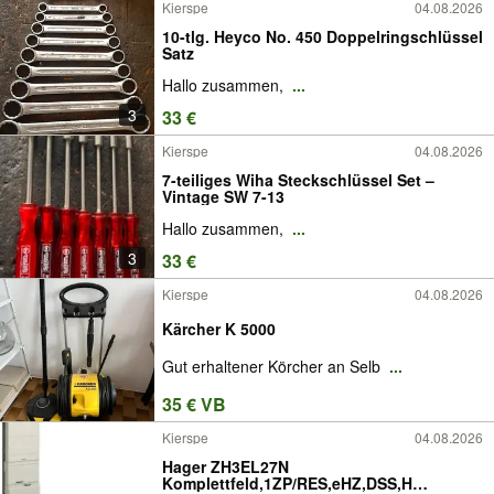
Kierspe
04.08.2026
10-tlg. Heyco No. 450 Doppelringschlüssel
Satz
Hallo zusammen,
...
3
33 €
Kierspe
04.08.2026
7-teiliges Wiha Steckschlüssel Set –
Vintage SW 7-13
Hallo zusammen,
...
3
33 €
Kierspe
04.08.2026
Kärcher K 5000
Gut erhaltener Körcher an Selb
...
35 € VB
Kierspe
04.08.2026
Hager ZH3EL27N
Komplettfeld,1ZP/RES,eHZ,DSS,H