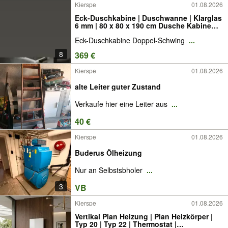
Kierspe
01.08.2026
Eck-Duschkabine | Duschwanne | Klarglas
6 mm | 80 x 80 x 190 cm Dusche Kabine
schwingtür Doppeltür Klarglas
Eck-Duschkabine Doppel-Schwing
...
Badezimmer Bad Magnet Nano
Beschichtung ESG Glas 6mm 8mm Toilette
8
369 €
Neu Armatur Grohe NEU
Kierspe
01.08.2026
alte Leiter guter Zustand
Verkaufe hier eine Leiter aus
...
40 €
Kierspe
01.08.2026
Buderus Ölheizung
Nur an Selbstsbholer
...
3
VB
Kierspe
01.08.2026
Vertikal Plan Heizung | Plan Heizkörper |
Typ 20 | Typ 22 | Thermostat |