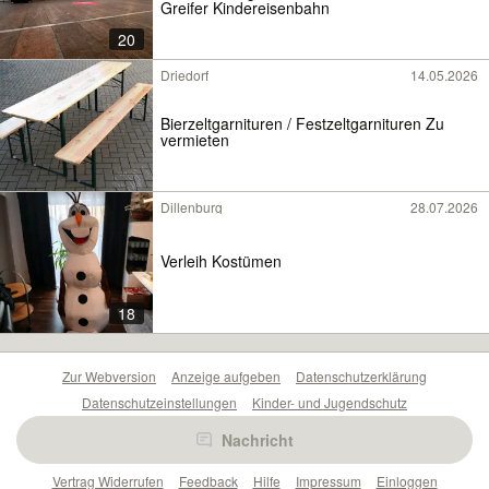
Greifer Kindereisenbahn
20
Driedorf
14.05.2026
Bierzeltgarnituren / Festzeltgarnituren Zu
vermieten
Dillenburg
28.07.2026
Verleih Kostümen
18
Zur Webversion
Anzeige aufgeben
Datenschutzerklärung
Datenschutzeinstellungen
Kinder- und Jugendschutz
Barrierefreiheitserklärung
Sicherheitslücken melden
Nachricht
Nutzungsbedingungen
Beliebte Suchen
Anzeigen Übersicht
Vertrag Widerrufen
Feedback
Hilfe
Impressum
Einloggen