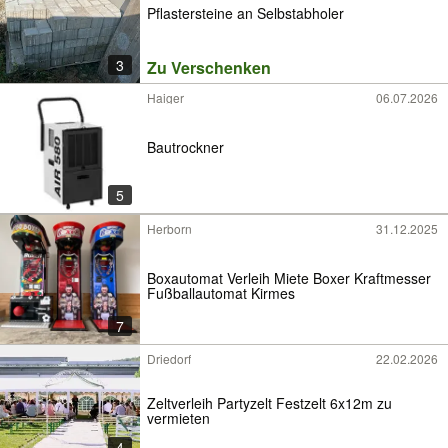
Pflastersteine an Selbstabholer
3
Zu Verschenken
Haiger
06.07.2026
Bautrockner
5
Herborn
31.12.2025
Boxautomat Verleih Miete Boxer Kraftmesser
Fußballautomat Kirmes
7
Driedorf
22.02.2026
Zeltverleih Partyzelt Festzelt 6x12m zu
vermieten
4