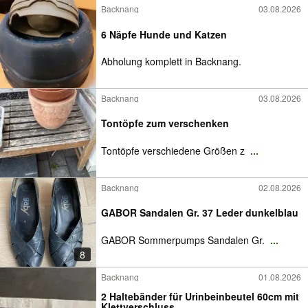
Backnang
03.08.2026
6 Näpfe Hunde und Katzen
Abholung komplett in Backnang.
Backnang
03.08.2026
Tontöpfe zum verschenken
Tontöpfe verschiedene Größen z
...
Backnang
02.08.2026
GABOR Sandalen Gr. 37 Leder dunkelblau
GABOR Sommerpumps Sandalen Gr.
...
8
Backnang
01.08.2026
2 Haltebänder für Urinbeinbeutel 60cm mit
Klettverschluss