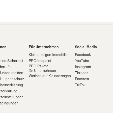
onen
Für Unternehmen
Social Media
Kleinanzeigen Immobilien
Facebook
eine Sicherheit
PRO Infopoint
YouTube
PRO Pakete
derrufen
Instagram
für Unternehmen
slücken melden
Threads
Werben auf Kleinanzeigen
d Jugendschutz
Pinterest
iheitserklärung
TikTok
zerklärung
zeinstellungen
edingungen
m