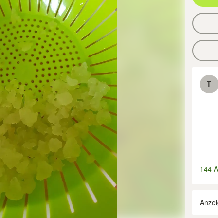
T
144 A
Anzei