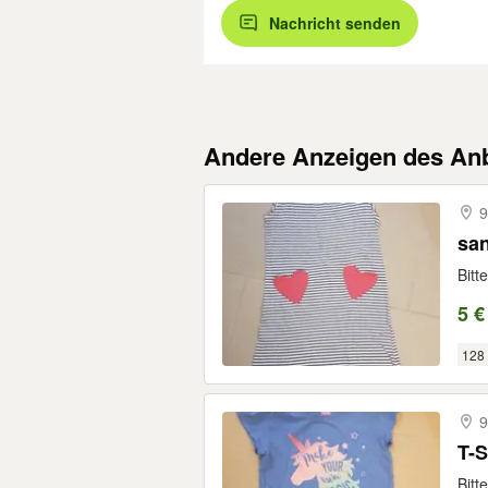
Nachricht senden
Andere Anzeigen des Anb
9
san
Bitt
5 €
128
9
T-S
Bitt