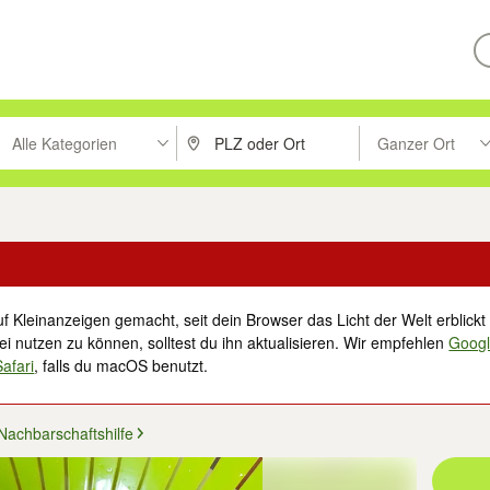
Alle Kategorien
Ganzer Ort
ken um zu suchen, oder Vorschläge mit den Pfeiltasten nach oben/unt
PLZ oder Ort eingeben. Eingabetaste drücke
Suche im Umkreis 
f Kleinanzeigen gemacht, seit dein Browser das Licht der Welt erblickt 
i nutzen zu können, solltest du ihn aktualisieren. Wir empfehlen
Goog
Safari
, falls du macOS benutzt.
Nachbarschaftshilfe