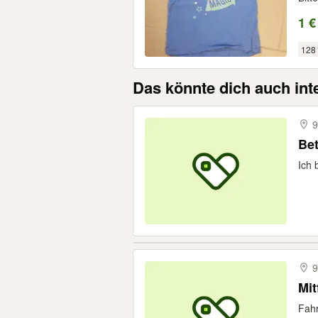
1 €
128
Das könnte dich auch int
9
Bet
Ich 
9
Mit
Fahr