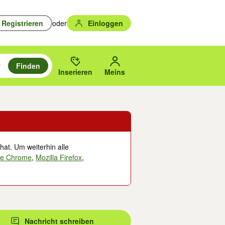
Registrieren
oder
Einloggen
Finden
en durchsuchen und mit Eingabetaste auswählen.
n um zu suchen, oder Vorschläge mit den Pfeiltasten nach oben/unten
des gewählten Orts oder PLZ.
Inserieren
Meins
hat. Um weiterhin alle
le Chrome
,
Mozilla Firefox
,
Nachricht schreiben