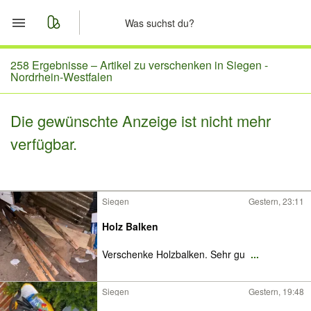
Start
258 Ergebnisse –
Artikel zu verschenken in Siegen -
Nordrhein-Westfalen
Merkliste
Die gewünschte Anzeige ist nicht mehr
Nachrichten
verfügbar.
Anzeige aufgeben
Siegen
Gestern, 23:11
Holz Balken
Verschenke Holzbalken. Sehr gu
...
Siegen
Gestern, 19:48