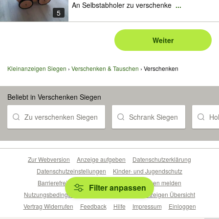
An Selbstabholer zu verschenke
...
5
Weiter
Kleinanzeigen Siegen
Verschenken & Tauschen
Verschenken
Beliebt in Verschenken Siegen
Zu verschenken Siegen
Schrank Siegen
Ho
Zur Webversion
Anzeige aufgeben
Datenschutzerklärung
Datenschutzeinstellungen
Kinder- und Jugendschutz
Barrierefreiheitserklärung
Sicherheitslücken melden
Filter anpassen
Nutzungsbedingungen
Beliebte Suchen
Anzeigen Übersicht
Vertrag Widerrufen
Feedback
Hilfe
Impressum
Einloggen