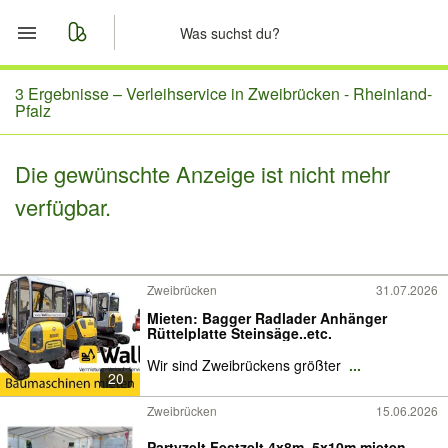
Start
3 Ergebnisse –
Verleihservice in Zweibrücken - Rheinland-
Pfalz
Merkliste
Die gewünschte Anzeige ist nicht mehr
Nachrichten
verfügbar.
Anzeige aufgeben
Zweibrücken
31.07.2026
Mieten: Bagger Radlader Anhänger
Rüttelplatte Steinsäge..etc.
Wir sind Zweibrückens größter
...
20
Zweibrücken
15.06.2026
Partyzelt Festzelt 4x8m, 5x10m mieten