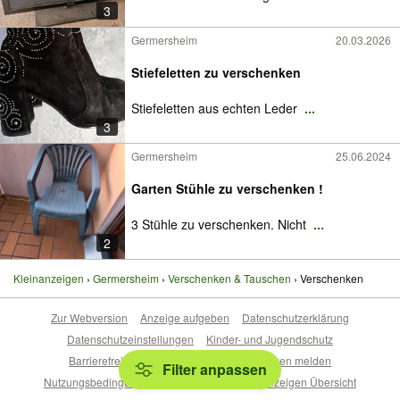
3
Germersheim
20.03.2026
Stiefeletten zu verschenken
Stiefeletten aus echten Leder
...
3
Germersheim
25.06.2024
Garten Stühle zu verschenken !
3 Stühle zu verschenken. Nicht
...
2
Kleinanzeigen
Germersheim
Verschenken & Tauschen
Verschenken
Zur Webversion
Anzeige aufgeben
Datenschutzerklärung
Datenschutzeinstellungen
Kinder- und Jugendschutz
Barrierefreiheitserklärung
Sicherheitslücken melden
Filter anpassen
Nutzungsbedingungen
Beliebte Suchen
Anzeigen Übersicht