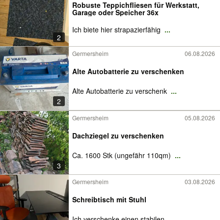
Robuste Teppichfliesen für Werkstatt,
Garage oder Speicher 36x
Ich biete hier strapazierfähig
...
2
Germersheim
06.08.2026
Alte Autobatterie zu verschenken
Alte Autobatterie zu verschenk
...
2
Germersheim
05.08.2026
Dachziegel zu verschenken
Ca. 1600 Stk (ungefähr 110qm)
...
3
Germersheim
03.08.2026
Schreibtisch mit Stuhl
Ich verschenke einen stabilen
...