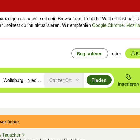
nanzeigen gemacht, seit dein Browser das Licht der Welt erblickt hat. U
n, solltest du ihn aktualisieren. Wir empfehlen
Google Chrome
,
Mozilla
Registrieren
oder
E
Ganzer Ort
Finden
hläge mit den Pfeiltasten nach oben/unten durchsuchen und mit Einga
 oder Ort eingeben. Eingabetaste drücken um zu suchen, oder Vorschl
Inserieren
Suche im Umkreis des gewählten Orts oder PLZ
ik
Familie, Kind & Baby
Haustiere
Freizeit, Hobby & Nachbarschaft
Musik
verfügbar.
& Tauschen