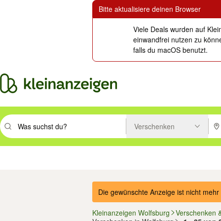
Bitte aktualisiere deinen Browser
Viele Deals wurden auf Klei
einwandfrei nutzen zu könne
falls du macOS benutzt.
Verschenken
Suchbegriff eingeben. Eingabetaste drücken um zu suchen, oder Vorsc
PLZ
Immobilien
Mode & Beauty
Auto, Rad & Boot
Haus & Garten
Jobs
Elektron
Die gewünschte Anzeige ist nicht mehr 
Kleinanzeigen Wolfsburg
Verschenken 