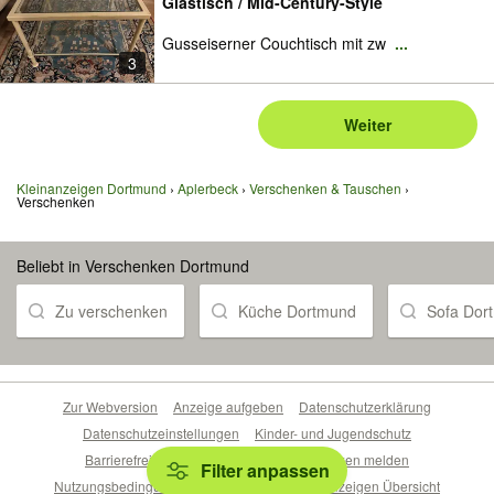
Glastisch / Mid-Century-Style
Gusseiserner Couchtisch mit zw
...
3
Weiter
Kleinanzeigen Dortmund
Aplerbeck
Verschenken & Tauschen
Verschenken
Beliebt in Verschenken Dortmund
Zu verschenken
Küche Dortmund
Sofa Dor
Zur Webversion
Anzeige aufgeben
Datenschutzerklärung
Datenschutzeinstellungen
Kinder- und Jugendschutz
Barrierefreiheitserklärung
Sicherheitslücken melden
Filter anpassen
Nutzungsbedingungen
Beliebte Suchen
Anzeigen Übersicht