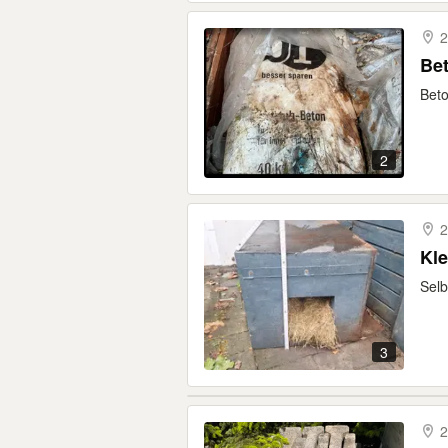
2
Be
Bet
2
2
Kle
Selb
3
2