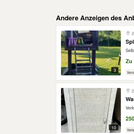
Andere Anzeigen des Anb
2
Sp
Selb
Zu
3
Ver
2
Wa
Verk
25
10
Ver