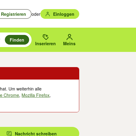
Registrieren
oder
Einloggen
Finden
en durchsuchen und mit Eingabetaste auswählen.
n um zu suchen, oder Vorschläge mit den Pfeiltasten nach oben/unten
des gewählten Orts oder PLZ.
Inserieren
Meins
hat. Um weiterhin alle
le Chrome
,
Mozilla Firefox
,
Nachricht schreiben