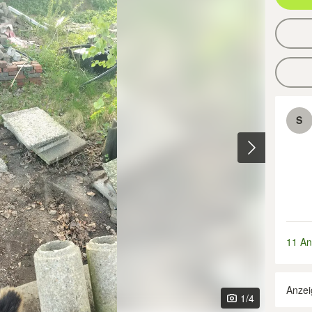
S
11 An
Anzei
1
/4