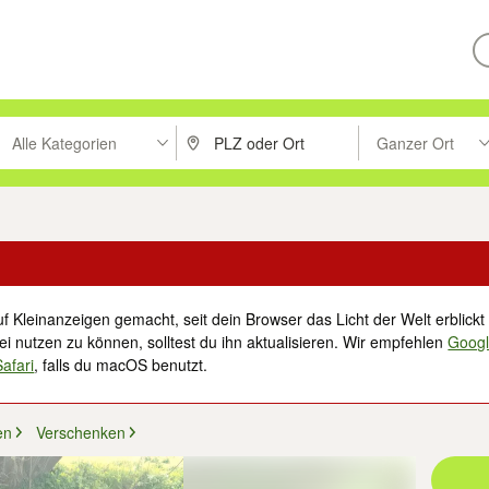
Alle Kategorien
Ganzer Ort
ken um zu suchen, oder Vorschläge mit den Pfeiltasten nach oben/unt
PLZ oder Ort eingeben. Eingabetaste drücke
Suche im Umkreis 
f Kleinanzeigen gemacht, seit dein Browser das Licht der Welt erblickt 
i nutzen zu können, solltest du ihn aktualisieren. Wir empfehlen
Goog
Safari
, falls du macOS benutzt.
en
Verschenken