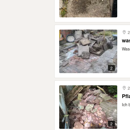
2
wa
Wasc
2
2
Pfl
Ich 
2