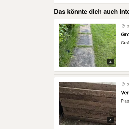
Das könnte dich auch int
2
Gro
Groß
4
2
Ve
Plat
4