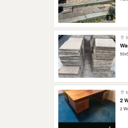
3
5
Wa
50x5
2 W
4