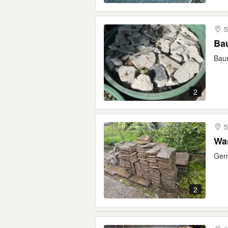
Bau
Baus
2
5
Wa
Gern
2