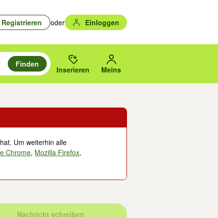
Registrieren
oder
Einloggen
Finden
en durchsuchen und mit Eingabetaste auswählen.
n um zu suchen, oder Vorschläge mit den Pfeiltasten nach oben/unten
des gewählten Orts oder PLZ.
Inserieren
Meins
hat. Um weiterhin alle
le Chrome
,
Mozilla Firefox
,
Nachricht schreiben