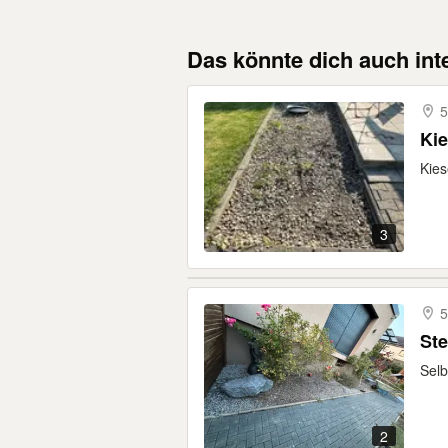
Das könnte dich auch int
5
Ki
Kies
3
5
Ste
Selb
2