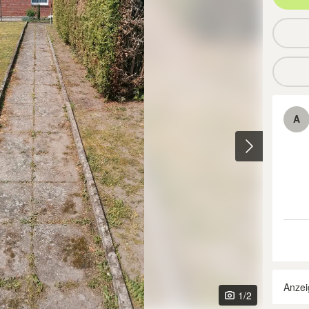
A
Anzei
1
/2