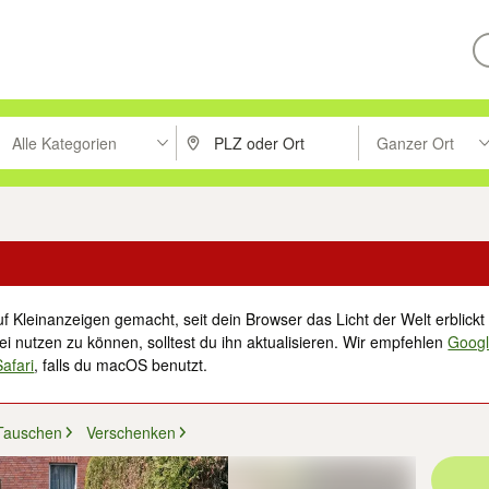
Alle Kategorien
Ganzer Ort
ken um zu suchen, oder Vorschläge mit den Pfeiltasten nach oben/unt
PLZ oder Ort eingeben. Eingabetaste drücke
Suche im Umkreis 
f Kleinanzeigen gemacht, seit dein Browser das Licht der Welt erblickt 
i nutzen zu können, solltest du ihn aktualisieren. Wir empfehlen
Goog
Safari
, falls du macOS benutzt.
Tauschen
Verschenken