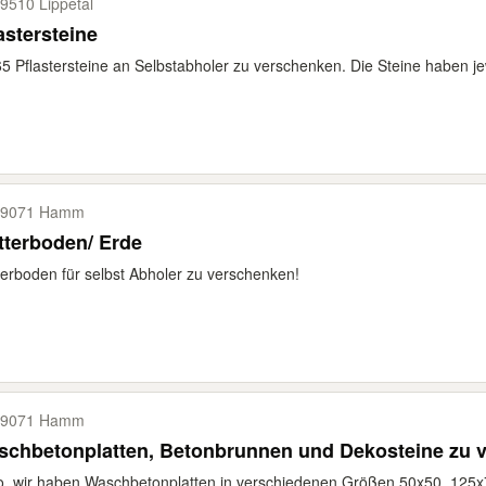
9510 Lippetal
astersteine
5 Pflastersteine an Selbstabholer zu verschenken. Die Steine haben je
59071 Hamm
tterboden/ Erde
erboden für selbst Abholer zu verschenken!
59071 Hamm
schbetonplatten, Betonbrunnen und Dekosteine zu 
o, wir haben Waschbetonplatten in verschiedenen Größen 50x50, 125x7