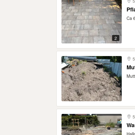
5
Pfl
Ca 6
2
Mu
Mutt
Wa
Hall