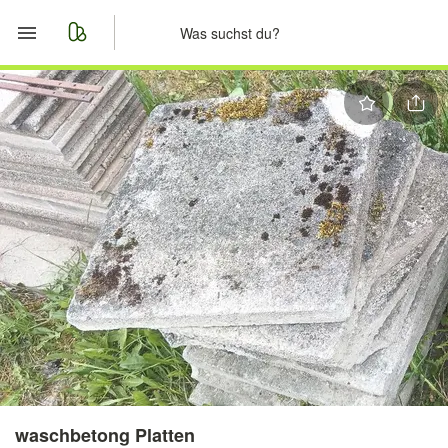
Start
Merkliste
Nachrichten
Anzeige aufgeben
waschbetong Platten