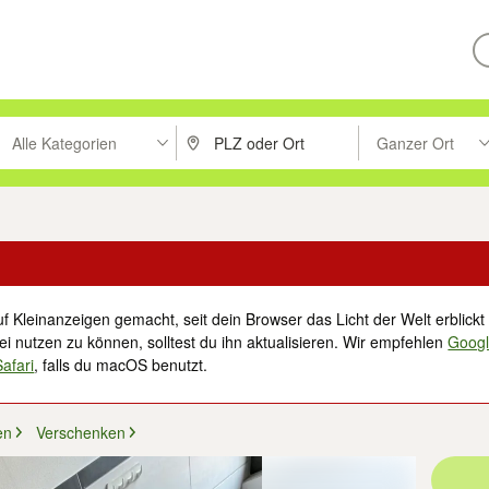
Alle Kategorien
Ganzer Ort
ken um zu suchen, oder Vorschläge mit den Pfeiltasten nach oben/unt
PLZ oder Ort eingeben. Eingabetaste drücke
Suche im Umkreis 
f Kleinanzeigen gemacht, seit dein Browser das Licht der Welt erblickt 
i nutzen zu können, solltest du ihn aktualisieren. Wir empfehlen
Goog
Safari
, falls du macOS benutzt.
en
Verschenken