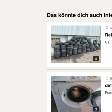
Das könnte dich auch int
5
Rei
Ca. 
4
5
de
Pump
3