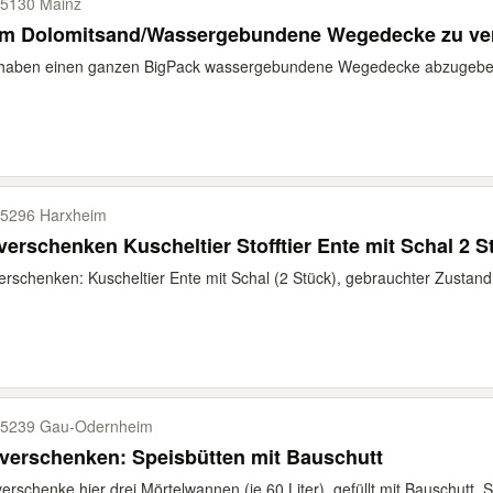
5130 Mainz
qm Dolomitsand/Wassergebundene Wegedecke zu ve
haben einen ganzen BigPack wassergebundene Wegedecke abzugeben. M
5296 Harxheim
verschenken Kuscheltier Stofftier Ente mit Schal 2 S
erschenken: Kuscheltier Ente mit Schal (2 Stück), gebrauchter Zustand,
5239 Gau-​Odernheim
verschenken: Speisbütten mit Bauschutt
verschenke hier drei Mörtelwannen (je 60 Liter), gefüllt mit Bauschutt. S