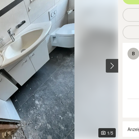
B
Anzei
1
/5