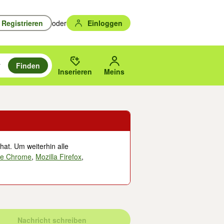
Registrieren
oder
Einloggen
Finden
en durchsuchen und mit Eingabetaste auswählen.
n um zu suchen, oder Vorschläge mit den Pfeiltasten nach oben/unten
des gewählten Orts oder PLZ.
Inserieren
Meins
hat. Um weiterhin alle
le Chrome
,
Mozilla Firefox
,
Nachricht schreiben