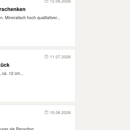
12.06.2026
rschenken
ineralisch hoch qualitativer...
11.07.2026
tück
 ca. 12 cm...
10.06.2026
uper als Recycling...