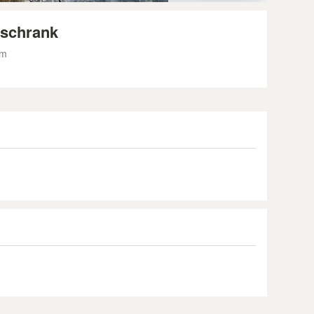
rschrank
im