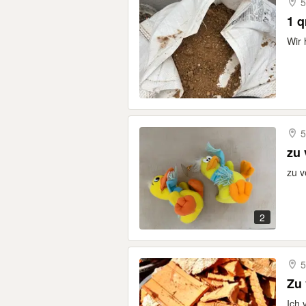
5
1 
Wir 
5
zu 
zu v
2
5
Zu 
Ich 