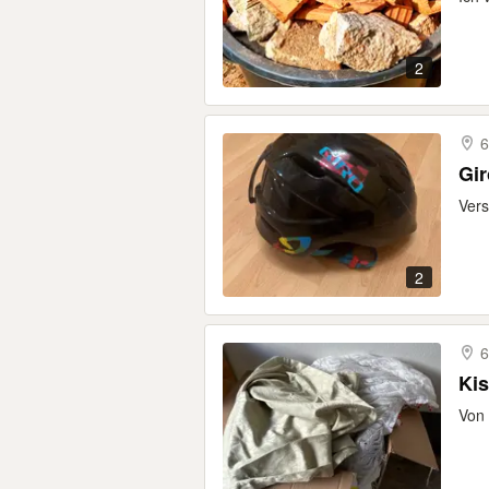
2
6
Gir
Vers
2
6
Kis
Von 