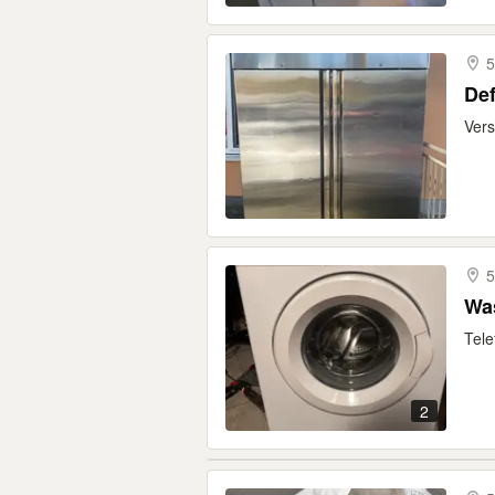
5
De
Vers
5
Was
Tele
2