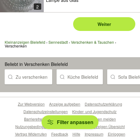
Lampe aus Glas
2
Weiter
Kleinanzeigen Bielefeld
Sennestadt
Verschenken & Tauschen
Verschenken
Beliebt in Verschenken Bielefeld
Zu verschenken
Küche Bielefeld
Sofa Bielef
Zur Webversion
Anzeige aufgeben
Datenschutzerklärung
Datenschutzeinstellungen
Kinder- und Jugendschutz
Barrierefreiheitserklärung
Sicherheitslücken melden
Filter anpassen
Nutzungsbedingungen
Beliebte Suchen
Anzeigen Übersicht
Vertrag Widerrufen
Feedback
Hilfe
Impressum
Einloggen