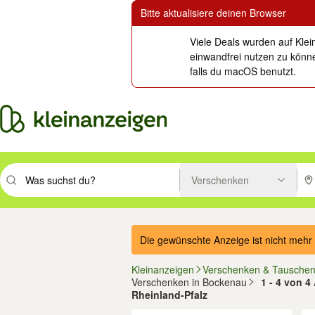
Bitte aktualisiere deinen Browser
Viele Deals wurden auf Klei
einwandfrei nutzen zu könne
falls du macOS benutzt.
Verschenken
Suchbegriff eingeben. Eingabetaste drücken um zu suchen, oder Vorsc
PLZ
Die gewünschte Anzeige ist nicht mehr 
Kleinanzeigen
Verschenken & Tausche
Verschenken in Bockenau
1 - 4 von 4
Rheinland-Pfalz