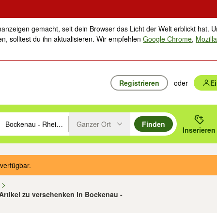
nanzeigen gemacht, seit dein Browser das Licht der Welt erblickt hat. U
n, solltest du ihn aktualisieren. Wir empfehlen
Google Chrome
,
Mozilla
Registrieren
oder
E
Ganzer Ort
Finden
hläge mit den Pfeiltasten nach oben/unten durchsuchen und mit Einga
 oder Ort eingeben. Eingabetaste drücken um zu suchen, oder Vorschl
Inserieren
Suche im Umkreis des gewählten Orts oder PLZ
verfügbar.
n
 Artikel zu verschenken in Bockenau -