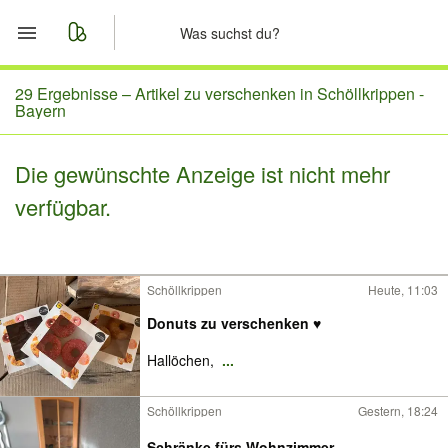
Start
29 Ergebnisse –
Artikel zu verschenken in Schöllkrippen -
Bayern
Merkliste
Die gewünschte Anzeige ist nicht mehr
Nachrichten
verfügbar.
Anzeige aufgeben
Schöllkrippen
Heute, 11:03
Donuts zu verschenken ♥️
Hallöchen,
...
Schöllkrippen
Gestern, 18:24
Schränke fürs Wohnzimmer