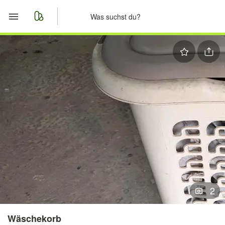
Start
Merkliste
Nachrichten
Anzeige aufgeben
2
Wäschekorb