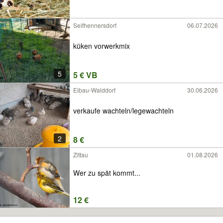
Seifhennersdorf
06.07.2026
küken vorwerkmix
5
5 € VB
Eibau-Walddorf
30.06.2026
verkaufe wachteln/legewachteln
2
8 €
Zittau
01.08.2026
Wer zu spät kommt...
12 €