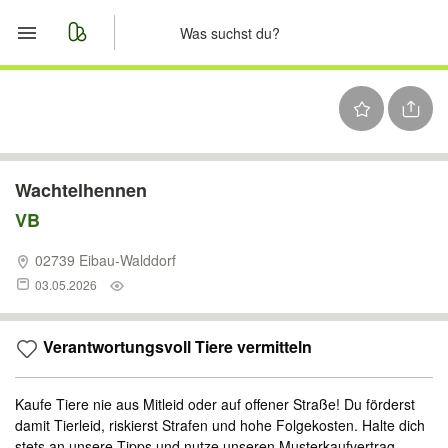
Start
Merkliste
Nachrichten
Wachtelhennen
VB
Anzeige aufgeben
02739 Eibau-Walddorf
03.05.2026
Verantwortungsvoll Tiere vermitteln
Kaufe Tiere nie aus Mitleid oder auf offener Straße! Du förderst
damit Tierleid, riskierst Strafen und hohe Folgekosten. Halte dich
stets an unsere Tipps und nutze unseren Musterkaufvertrag.