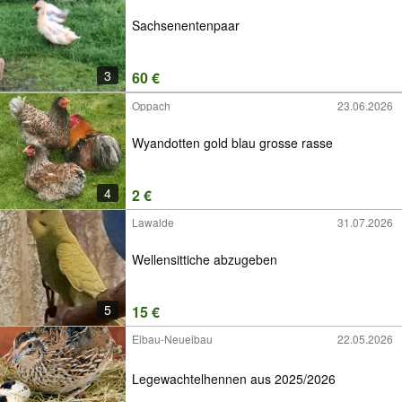
Sachsenentenpaar
3
60 €
Oppach
23.06.2026
Wyandotten gold blau grosse rasse
4
2 €
Lawalde
31.07.2026
Wellensittiche abzugeben
5
15 €
Eibau-Neueibau
22.05.2026
Legewachtelhennen aus 2025/2026