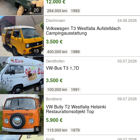
12.000 €
20
264.000 km
1993
Dischingen
24.06.2026
Volkswagen T3 Westfalia Aufstelldach
Campingausstattung
3.500 €
13
400.000 km
1989
Gersthofen
03.07.2026
VW-Bus T3 1,7D
3.500 €
8
100.000 km
1991
Burgberg
09.07.2026
VW Bully T2 Westfalia Helsinki
Restaurationsobjekt Top
5.900 €
6
115.000 km
1979
Fürth
09.07.2026