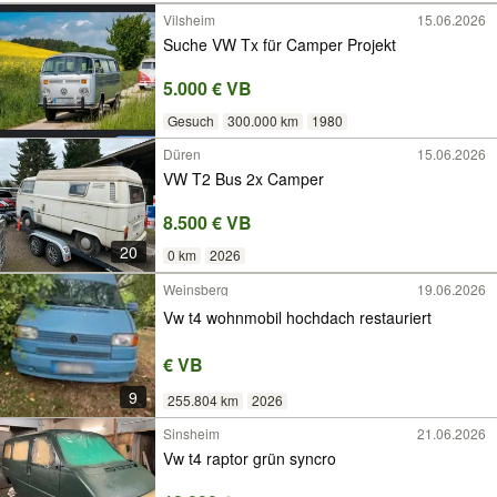
Vilsheim
15.06.2026
Suche VW Tx für Camper Projekt
5.000 € VB
Gesuch
300.000 km
1980
Düren
15.06.2026
VW T2 Bus 2x Camper
8.500 € VB
20
0 km
2026
Weinsberg
19.06.2026
Vw t4 wohnmobil hochdach restauriert
€ VB
9
255.804 km
2026
Sinsheim
21.06.2026
Vw t4 raptor grün syncro