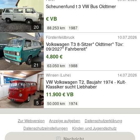
Scheunenfund t 3 VW Bus Oldtimer
€ VB
20
88.253 km
1987
Fürstenfeldbruck
10.07.2026
Volkswagen T3 8-Sitzer* Oldtimer* Tüv:
09/2027* Fahrbereit*
4.800 €
21
63.050 km
1988
Winsen (Luhe)
14.07.2026
VW Volkswagen T2, Baujahr 1974 - Kult-
Klassiker sucht Liebhaber
11.900 € VB
5
50.000 km
1974
Zur Webversion
Anzeige aufgeben
Datenschutzerklärung
Datenschutzeinstellungen
Kinder- und Jugendschutz
Barrierefreiheitserklärung
Sicherheitslücken melden
Nachricht