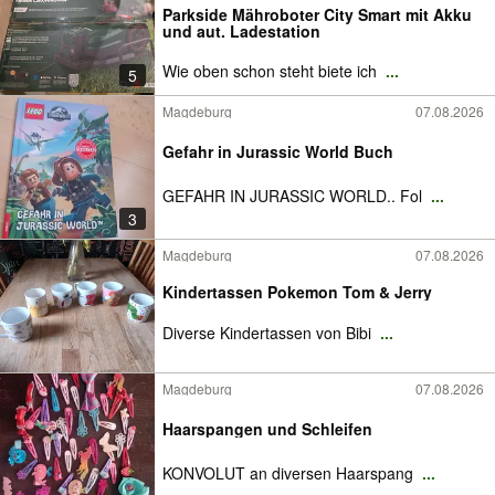
Parkside Mähroboter City Smart mit Akku
und aut. Ladestation
Wie oben schon steht biete ich
...
5
Magdeburg
07.08.2026
Gefahr in Jurassic World Buch
GEFAHR IN JURASSIC WORLD.. Fol
...
3
Magdeburg
07.08.2026
Kindertassen Pokemon Tom & Jerry
Diverse Kindertassen von Bibi
...
Magdeburg
07.08.2026
Haarspangen und Schleifen
KONVOLUT an diversen Haarspang
...