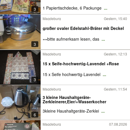
1 Papiertischdecke, 6 Packunge
...
3
Magdeburg
Gestern, 15:40
großer ovaler Edelstahl-Bräter mit Deckel
==bitte aufmerksam lesen, das
...
3
Magdeburg
Gestern, 12:13
15 x Seife-hochwertig-Lavendel +Rose
15 x Seife hochwertig-Lavendel
...
3
Magdeburg
Gestern, 11:54
3 kleine Haushaltgeräte-
Zerkleinerer,Eier/+Wasserkocher
3kleine Haushaltgeräte-Zerklei
...
6
Magdeburg
07.08.2026