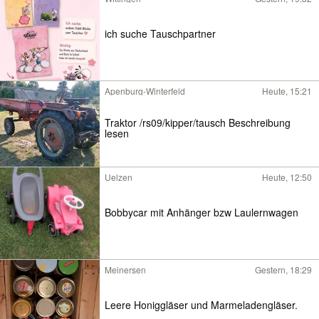
ich suche Tauschpartner
Apenburg-Winterfeld
Heute, 15:21
Traktor /rs09/kipper/tausch Beschreibung
lesen
Uelzen
Heute, 12:50
Bobbycar mit Anhänger bzw Laulernwagen
Meinersen
Gestern, 18:29
Leere Honiggläser und Marmeladengläser.