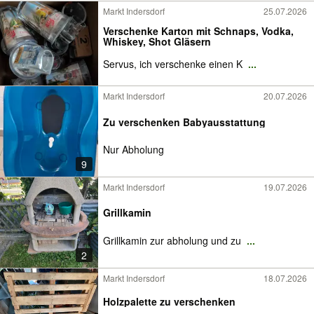
Markt Indersdorf
25.07.2026
Verschenke Karton mit Schnaps, Vodka,
Whiskey, Shot Gläsern
Servus, ich verschenke einen K
...
Markt Indersdorf
20.07.2026
Zu verschenken Babyausstattung
Nur Abholung
9
Markt Indersdorf
19.07.2026
Grillkamin
Grillkamin zur abholung und zu
...
2
Markt Indersdorf
18.07.2026
Holzpalette zu verschenken