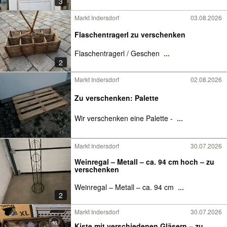
3
Markt Indersdorf
03.08.2026
Flaschentragerl zu verschenken
Flaschentragerl / Geschen
...
2
Markt Indersdorf
02.08.2026
Zu verschenken: Palette
Wir verschenken eine Palette -
...
Markt Indersdorf
30.07.2026
Weinregal – Metall – ca. 94 cm hoch – zu
verschenken
Weinregal – Metall – ca. 94 cm
...
2
Markt Indersdorf
30.07.2026
Kiste mit verschiedenen Gläsern – zu