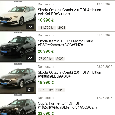
Donnersdorf
12.05.2026
Skoda Octavia Combi 2.0 TDI Ambition
#AHK#LED#Virtual#
16.990 €
22
111.700 km
2023
Donnersdorf
01.06.2026
Skoda Kamiq 1.5 TSI Monte Carlo
#DSG#Kamera#ACC#SHZ#
20.990 €
22
76.200 km
2023
Donnersdorf
08.06.2026
Skoda Octavia Combi 2.0 TDI Ambition
#Virtual#LED#ACC#
18.990 €
21
85.100 km
2023
Donnersdorf
17.06.2026
Cupra Formentor 1.5 TSI
#18Zoll#Virtual#Memory#ACC#Cam
23.690 €