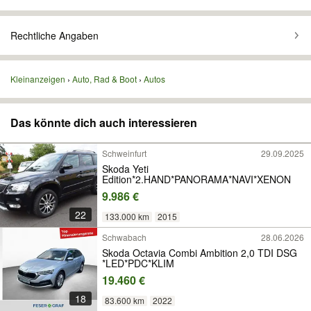
Rechtliche Angaben
Kleinanzeigen
Auto, Rad & Boot
Autos
Das könnte dich auch interessieren
Schweinfurt
29.09.2025
Skoda Yeti
Edition*2.HAND*PANORAMA*NAVI*XENON
9.986 €
22
133.000 km
2015
Schwabach
28.06.2026
Skoda Octavia Combi Ambition 2,0 TDI DSG
*LED*PDC*KLIM
19.460 €
18
83.600 km
2022