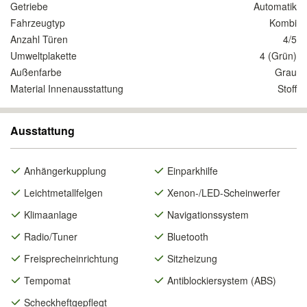
Getriebe
Automatik
Fahrzeugtyp
Kombi
Anzahl Türen
4/5
Umweltplakette
4 (Grün)
Außenfarbe
Grau
Material Innenausstattung
Stoff
Ausstattung
Anhängerkupplung
Einparkhilfe
Leichtmetallfelgen
Xenon-/LED-Scheinwerfer
Klimaanlage
Navigationssystem
Radio/Tuner
Bluetooth
Freisprecheinrichtung
Sitzheizung
Tempomat
Antiblockiersystem (ABS)
Scheckheftgepflegt