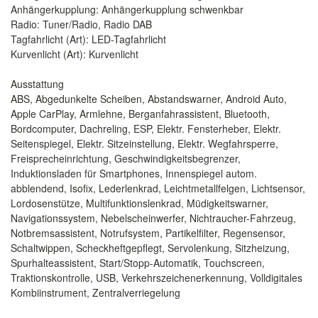
Anhängerkupplung: Anhängerkupplung schwenkbar
Radio: Tuner/Radio, Radio DAB
Tagfahrlicht (Art): LED-Tagfahrlicht
Kurvenlicht (Art): Kurvenlicht
Ausstattung
ABS, Abgedunkelte Scheiben, Abstandswarner, Android Auto,
Apple CarPlay, Armlehne, Berganfahrassistent, Bluetooth,
Bordcomputer, Dachreling, ESP, Elektr. Fensterheber, Elektr.
Seitenspiegel, Elektr. Sitzeinstellung, Elektr. Wegfahrsperre,
Freisprecheinrichtung, Geschwindigkeitsbegrenzer,
Induktionsladen für Smartphones, Innenspiegel autom.
abblendend, Isofix, Lederlenkrad, Leichtmetallfelgen, Lichtsensor,
Lordosenstütze, Multifunktionslenkrad, Müdigkeitswarner,
Navigationssystem, Nebelscheinwerfer, Nichtraucher-Fahrzeug,
Notbremsassistent, Notrufsystem, Partikelfilter, Regensensor,
Schaltwippen, Scheckheftgepflegt, Servolenkung, Sitzheizung,
Spurhalteassistent, Start/Stopp-Automatik, Touchscreen,
Traktionskontrolle, USB, Verkehrszeichenerkennung, Volldigitales
Kombiinstrument, Zentralverriegelung