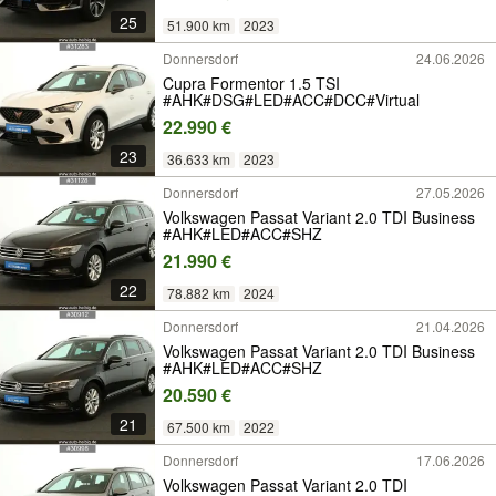
25
51.900 km
2023
Donnersdorf
24.06.2026
Cupra Formentor 1.5 TSI
#AHK#DSG#LED#ACC#DCC#Virtual
22.990 €
23
36.633 km
2023
Donnersdorf
27.05.2026
Volkswagen Passat Variant 2.0 TDI Business
#AHK#LED#ACC#SHZ
21.990 €
22
78.882 km
2024
Donnersdorf
21.04.2026
Volkswagen Passat Variant 2.0 TDI Business
#AHK#LED#ACC#SHZ
20.590 €
21
67.500 km
2022
Donnersdorf
17.06.2026
Volkswagen Passat Variant 2.0 TDI