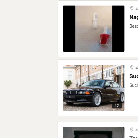
4
Na
Besc
4
Such
12
4