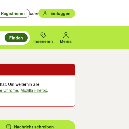
Registrieren
oder
Einloggen
Finden
en durchsuchen und mit Eingabetaste auswählen.
n um zu suchen, oder Vorschläge mit den Pfeiltasten nach oben/unten
des gewählten Orts oder PLZ.
Inserieren
Meins
hat. Um weiterhin alle
le Chrome
,
Mozilla Firefox
,
Nachricht schreiben