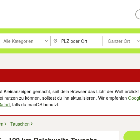
Alle Kategorien
Ganzer Ort
ken um zu suchen, oder Vorschläge mit den Pfeiltasten nach oben/unt
PLZ oder Ort eingeben. Eingabetaste drücke
Suche im Umkreis 
f Kleinanzeigen gemacht, seit dein Browser das Licht der Welt erblickt 
i nutzen zu können, solltest du ihn aktualisieren. Wir empfehlen
Goog
Safari
, falls du macOS benutzt.
en
Tauschen