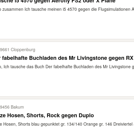
sche i5 4570 gegen Aerofly FS2 oder X Plane
o zusammen Ich tausche meinen i5 4570 gegen die Flugsimulationen Ae
9661 Cloppenburg
 fabelhafte Buchladen des Mr Livingstone gegen RX
o, Ich tausche das Buch Der fabelhafte Buchladen des Mr Livingstone g
9456 Bakum
kurze Hosen, Shorts, Rock gegen Duplo
e Hosen, Shorts blau gepunktet gr. 134/140 Orange gr. 146 Dreiviertel J