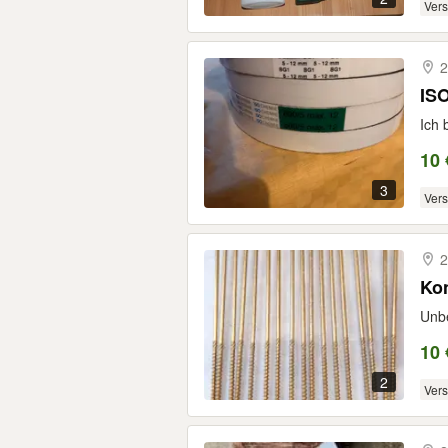
Ver
2
IS
Ich 
10 
3
Ver
2
Ko
Unbe
10 
2
Ver