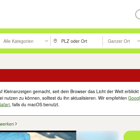
Alle Kategorien
Ganzer Ort
ken um zu suchen, oder Vorschläge mit den Pfeiltasten nach oben/unt
PLZ oder Ort eingeben. Eingabetaste drücke
Suche im Umkreis 
f Kleinanzeigen gemacht, seit dein Browser das Licht der Welt erblickt 
i nutzen zu können, solltest du ihn aktualisieren. Wir empfehlen
Goog
Safari
, falls du macOS benutzt.
werken