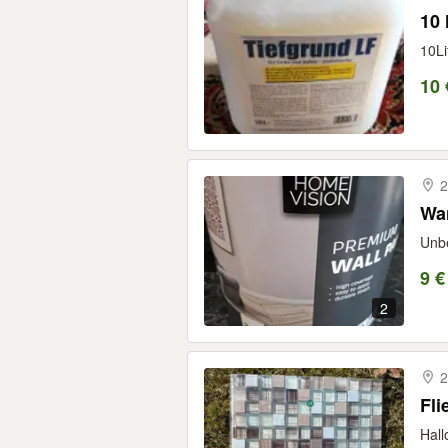
10 
10Li
10 
2
Unbe
9 €
2
2
Fli
Hall