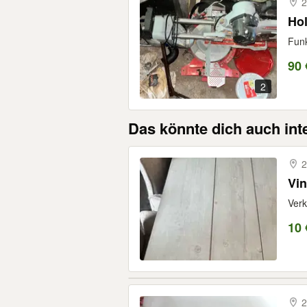
2
Ho
Funk
90 
2
Das könnte dich auch int
2
Vi
Verk
10 
2