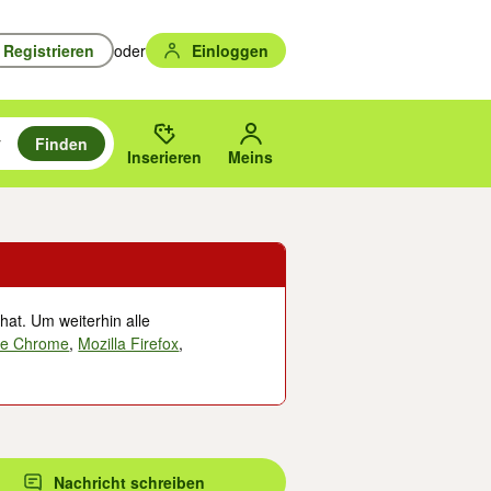
Registrieren
oder
Einloggen
Finden
en durchsuchen und mit Eingabetaste auswählen.
n um zu suchen, oder Vorschläge mit den Pfeiltasten nach oben/unten
des gewählten Orts oder PLZ.
Inserieren
Meins
hat. Um weiterhin alle
le Chrome
,
Mozilla Firefox
,
Nachricht schreiben