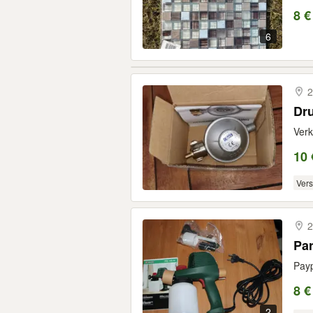
8 €
6
2
Dr
Verk
10 
Ver
2
Par
Payp
8 €
2