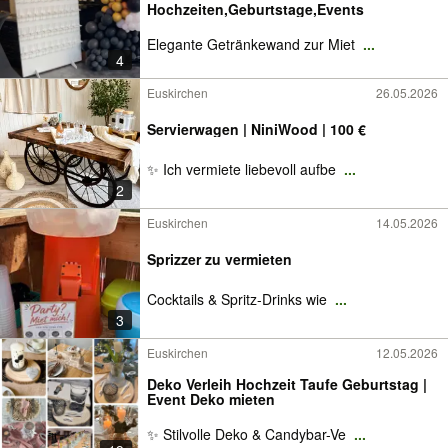
Hochzeiten,Geburtstage,Events
Elegante Getränkewand zur Miet
...
4
Euskirchen
26.05.2026
Servierwagen | NiniWood | 100 €
✨ Ich vermiete liebevoll aufbe
...
2
Euskirchen
14.05.2026
Sprizzer zu vermieten
Cocktails & Spritz-Drinks wie
...
3
Euskirchen
12.05.2026
Deko Verleih Hochzeit Taufe Geburtstag |
Event Deko mieten
✨ Stilvolle Deko & Candybar-Ve
...