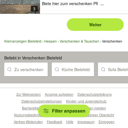
Biete hier zum verschenken Pfl
...
3
Weiter
Kleinanzeigen Bielefeld
Heepen
Verschenken & Tauschen
Verschenken
Beliebt in Verschenken Bielefeld
Zu verschenken
Küche Bielefeld
Sofa Bielef
Zur Webversion
Anzeige aufgeben
Datenschutzerklärung
Datenschutzeinstellungen
Kinder- und Jugendschutz
Barrierefreiheitserklärung
Sicherheitslücken melden
Filter anpassen
Nutzungsbedingungen
Beliebte Suchen
Anzeigen Übersicht
Vertrag Widerrufen
Feedback
Hilfe
Impressum
Einloggen