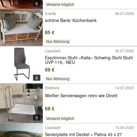
6
Versand möglich
Erwitte
06.07.2026
schöne Bank/ Küchenbank
85 €
Nur Abholung
Lippstadt
30.07.2026
Esszimmer-Stuhl »Kaila« Schwing-Stuhl Stuhl
UVP 119,- NEU
69 €
6
Nur Abholung
Rietberg
14.07.2023
Weißer Servierwagen retro wie Dinett
68 €
5
Versand möglich
Lippstadt
15.09.2020
Sevierplatte mit Deckel + Patina 43 x 27