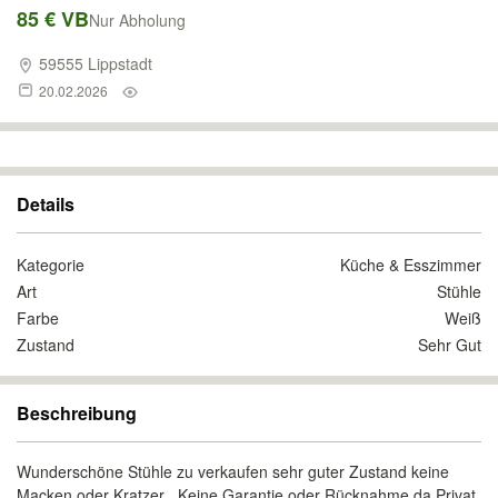
85 € VB
Nur Abholung
59555 Lippstadt
20.02.2026
Details
Kategorie
Küche & Esszimmer
Art
Stühle
Farbe
Weiß
Zustand
Sehr Gut
Beschreibung
Wunderschöne Stühle zu verkaufen sehr guter Zustand keine
Macken oder Kratzer . Keine Garantie oder Rücknahme da Privat