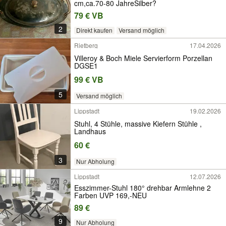
cm,ca.70-80 JahreSilber?
79 € VB
2
Direkt kaufen
Versand möglich
Rietberg
17.04.2026
Villeroy & Boch Miele Servierform Porzellan
DGSE1
99 € VB
5
Versand möglich
Lippstadt
19.02.2026
Stuhl, 4 Stühle, massive Kiefern Stühle ,
Landhaus
60 €
3
Nur Abholung
Lippstadt
12.07.2026
Esszimmer-Stuhl 180° drehbar Armlehne 2
Farben UVP 169,-NEU
89 €
9
Nur Abholung