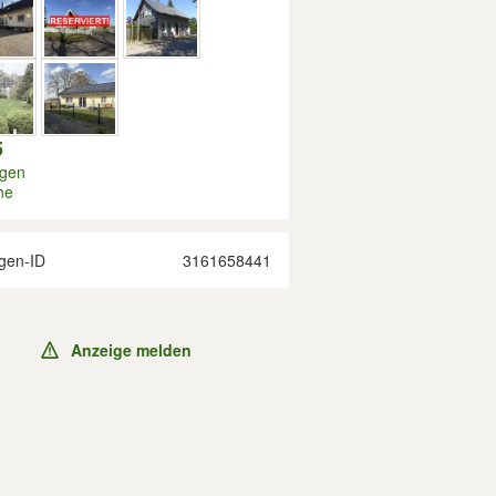
5
igen
ne
gen-ID
3161658441
Anzeige melden