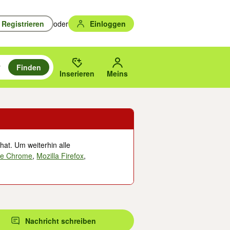
Registrieren
oder
Einloggen
Finden
en durchsuchen und mit Eingabetaste auswählen.
n um zu suchen, oder Vorschläge mit den Pfeiltasten nach oben/unten
des gewählten Orts oder PLZ.
Inserieren
Meins
hat. Um weiterhin alle
le Chrome
,
Mozilla Firefox
,
Nachricht schreiben