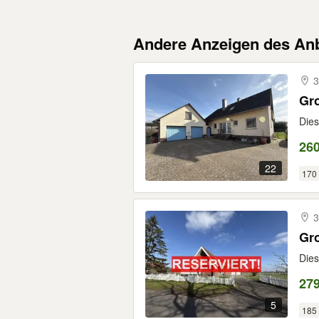
Andere Anzeigen des Anb
3
Gr
Dies
260
22
170
3
Gr
Dies
279
5
185