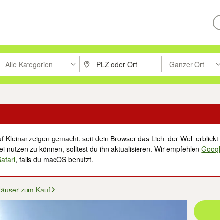
Alle Kategorien
Ganzer Ort
ken um zu suchen, oder Vorschläge mit den Pfeiltasten nach oben/unt
PLZ oder Ort eingeben. Eingabetaste drücke
Suche im Umkreis 
f Kleinanzeigen gemacht, seit dein Browser das Licht der Welt erblickt 
i nutzen zu können, solltest du ihn aktualisieren. Wir empfehlen
Goog
Safari
, falls du macOS benutzt.
äuser zum Kauf