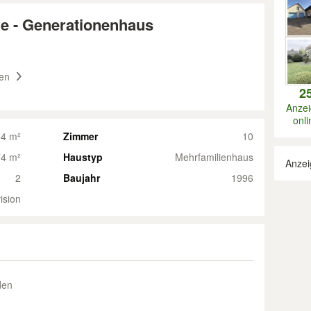
lie - Generationenhaus
den
2
Anze
onli
64 m²
Zimmer
10
4 m²
Haustyp
Mehrfamilienhaus
Anzei
2
Baujahr
1996
ision
den