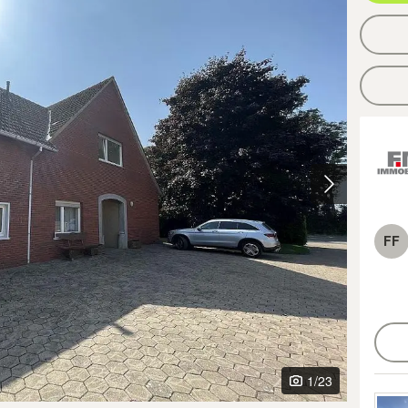
FF
1
/23