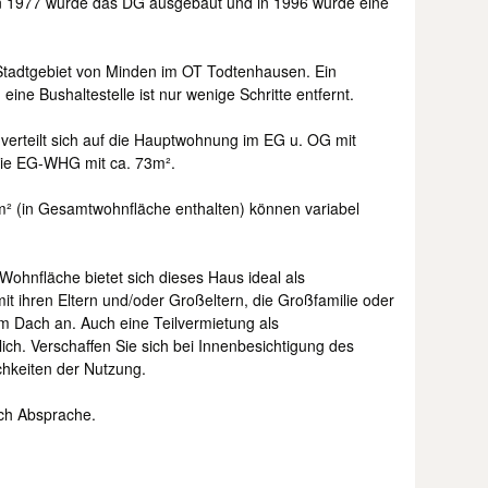
in 1977 wurde das DG ausgebaut und in 1996 wurde eine
 Stadtgebiet von Minden im OT Todtenhausen. Ein
 eine Bushaltestelle ist nur wenige Schritte entfernt.
erteilt sich auf die Hauptwohnung im EG u. OG mit
ie EG-WHG mit ca. 73m².
² (in Gesamtwohnfläche enthalten) können variabel
ohnfläche bietet sich dieses Haus ideal als
it ihren Eltern und/oder Großeltern, die Großfamilie oder
 Dach an. Auch eine Teilvermietung als
ch. Verschaffen Sie sich bei Innenbesichtigung des
chkeiten der Nutzung.
ach Absprache.