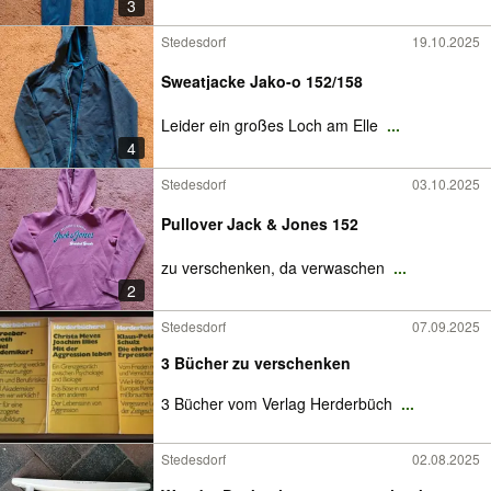
3
Stedesdorf
19.10.2025
Sweatjacke Jako-o 152/158
Leider ein großes Loch am Elle
...
4
Stedesdorf
03.10.2025
Pullover Jack & Jones 152
zu verschenken, da verwaschen
...
2
Stedesdorf
07.09.2025
3 Bücher zu verschenken
3 Bücher vom Verlag Herderbüch
...
Stedesdorf
02.08.2025