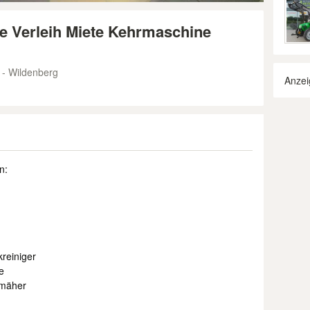
se Verleih Miete Kehrmaschine
 - Wildenberg
Anzei
n:
reiniger
e
nmäher