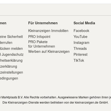
onen
Für Unternehmen
Social Media
Kleinanzeigen Immobilien
Facebook
eine Sicherheit
PRO Infopoint
YouTube
PRO Pakete
derrufen
Instagram
für Unternehmen
slücken melden
Threads
Werben auf Kleinanzeigen
d Jugendschutz
Pinterest
iheitserklärung
TikTok
zerklärung
zeinstellungen
edingungen
m
 Marktplaats B.V. Alle Rechte vorbehalten. Ausgewiesene Marken gehören ihren j
Die Kleinanzeigen-Dienste werden betrieben von der kleinanzeigen.de GmbH.