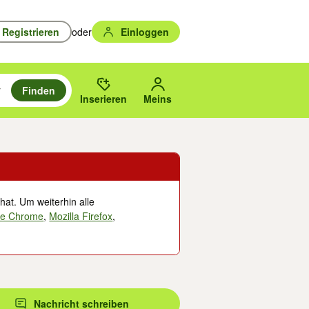
Registrieren
oder
Einloggen
Finden
en durchsuchen und mit Eingabetaste auswählen.
n um zu suchen, oder Vorschläge mit den Pfeiltasten nach oben/unten
des gewählten Orts oder PLZ.
Inserieren
Meins
hat. Um weiterhin alle
le Chrome
,
Mozilla Firefox
,
Nachricht schreiben