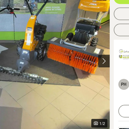
PH
1
/2