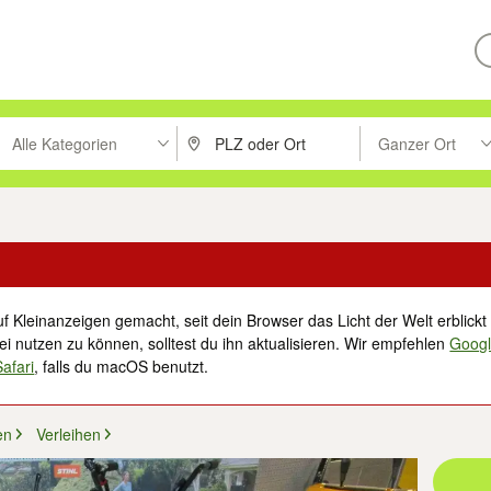
Alle Kategorien
Ganzer Ort
ken um zu suchen, oder Vorschläge mit den Pfeiltasten nach oben/unt
PLZ oder Ort eingeben. Eingabetaste drücke
Suche im Umkreis 
f Kleinanzeigen gemacht, seit dein Browser das Licht der Welt erblickt 
i nutzen zu können, solltest du ihn aktualisieren. Wir empfehlen
Goog
Safari
, falls du macOS benutzt.
en
Verleihen