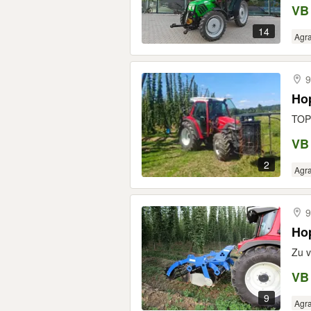
VB
14
Agr
9
Hop
TOP 
VB
2
Agr
9
Hop
Zu v
VB
9
Agr