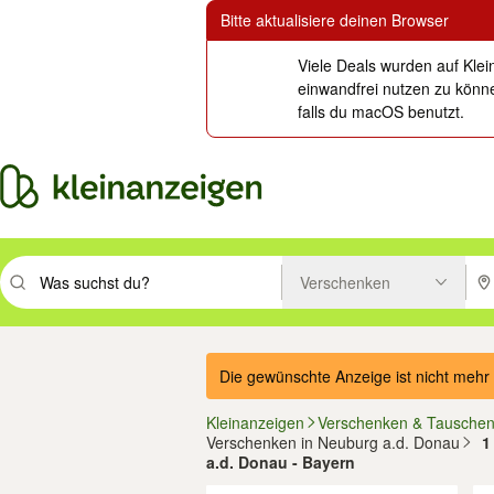
Bitte aktualisiere deinen Browser
Viele Deals wurden auf Klei
einwandfrei nutzen zu könne
falls du macOS benutzt.
Verschenken
Suchbegriff eingeben. Eingabetaste drücken um zu suchen, oder Vorsc
PLZ
Die gewünschte Anzeige ist nicht mehr 
Kleinanzeigen
Verschenken & Tausche
Verschenken in Neuburg a.d. Donau
1
a.d. Donau - Bayern