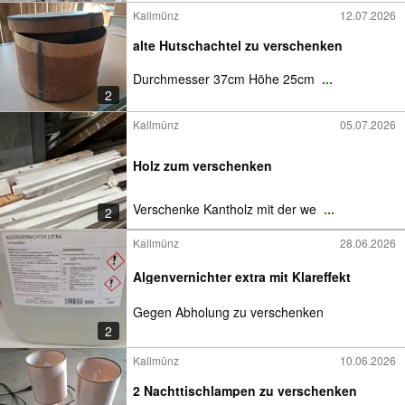
Kallmünz
12.07.2026
alte Hutschachtel zu verschenken
Durchmesser 37cm Höhe 25cm
...
2
Kallmünz
05.07.2026
Holz zum verschenken
Verschenke Kantholz mit der we
...
2
Kallmünz
28.06.2026
Algenvernichter extra mit Klareffekt
Gegen Abholung zu verschenken
2
Kallmünz
10.06.2026
2 Nachttischlampen zu verschenken