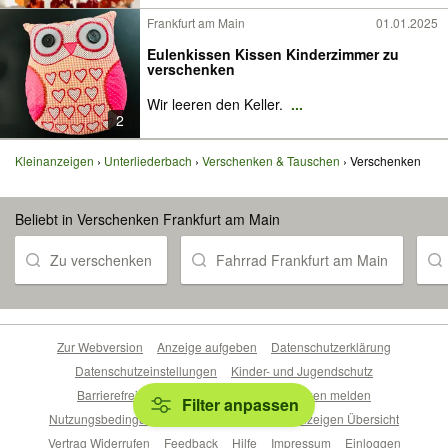
Frankfurt am Main
01.01.2025
Eulenkissen Kissen Kinderzimmer zu
verschenken
Wir leeren den Keller.
...
2
Kleinanzeigen
Unterliederbach
Verschenken & Tauschen
Verschenken
Beliebt in Verschenken Frankfurt am Main
Zu verschenken
Fahrrad Frankfurt am Main
Zur Webversion
Anzeige aufgeben
Datenschutzerklärung
Datenschutzeinstellungen
Kinder- und Jugendschutz
Barrierefreiheitserklärung
Sicherheitslücken melden
Filter anpassen
Nutzungsbedingungen
Beliebte Suchen
Anzeigen Übersicht
Vertrag Widerrufen
Feedback
Hilfe
Impressum
Einloggen