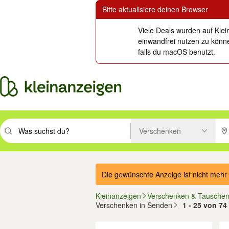
Bitte aktualisiere deinen Browser
Viele Deals wurden auf Klei
einwandfrei nutzen zu könne
falls du macOS benutzt.
Verschenken
Suchbegriff eingeben. Eingabetaste drücken um zu suchen, oder Vorsc
PLZ
Die gewünschte Anzeige ist nicht mehr 
Kleinanzeigen
Verschenken & Tausche
Verschenken in Senden
1 - 25 von 74
Filter