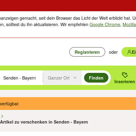
nanzeigen gemacht, seit dein Browser das Licht der Welt erblickt hat. U
n, solltest du ihn aktualisieren. Wir empfehlen
Google Chrome
,
Mozilla
Registrieren
oder
E
Ganzer Ort
Finden
hläge mit den Pfeiltasten nach oben/unten durchsuchen und mit Einga
 oder Ort eingeben. Eingabetaste drücken um zu suchen, oder Vorschl
Inserieren
Suche im Umkreis des gewählten Orts oder PLZ
verfügbar.
n
 Artikel zu verschenken in Senden - Bayern