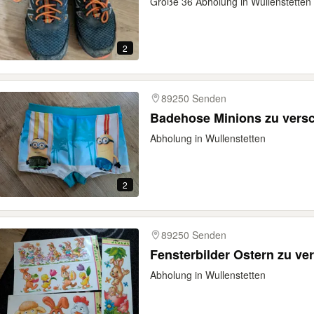
Größe 36 Abholung in Wullenstetten
2
89250 Senden
Badehose Minions zu vers
Abholung in Wullenstetten
2
89250 Senden
Fensterbilder Ostern zu v
Abholung in Wullenstetten