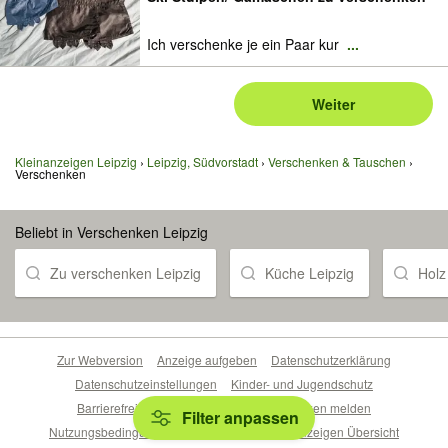
Ich verschenke je ein Paar kur
...
Weiter
Kleinanzeigen Leipzig
Leipzig, Südvorstadt
Verschenken & Tauschen
Verschenken
Beliebt in Verschenken Leipzig
Zu verschenken Leipzig
Küche Leipzig
Holz
Zur Webversion
Anzeige aufgeben
Datenschutzerklärung
Datenschutzeinstellungen
Kinder- und Jugendschutz
Barrierefreiheitserklärung
Sicherheitslücken melden
Filter anpassen
Nutzungsbedingungen
Beliebte Suchen
Anzeigen Übersicht