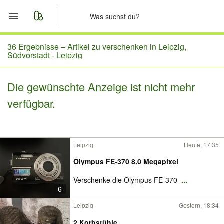
Start
36 Ergebnisse –
Artikel zu verschenken in Leipzig,
Südvorstadt - Leipzig
Merkliste
Die gewünschte Anzeige ist nicht mehr
Nachrichten
verfügbar.
Anzeige aufgeben
Leipzig
Heute, 17:35
Olympus FE-370 8.0 Megapixel
Verschenke die Olympus FE-370
...
6
Leipzig
Gestern, 18:34
2 Korbstühle