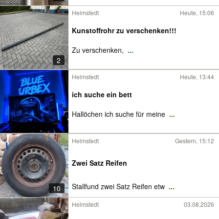
Helmstedt
Heute, 15:06
Kunstoffrohr zu verschenken!!!
Zu verschenken,
...
2
Helmstedt
Heute, 13:44
ich suche ein bett
Hallöchen ich suche für meine
...
Helmstedt
Gestern, 15:12
Zwei Satz Reifen
Stallfund zwei Satz Reifen etw
...
10
Helmstedt
03.08.2026