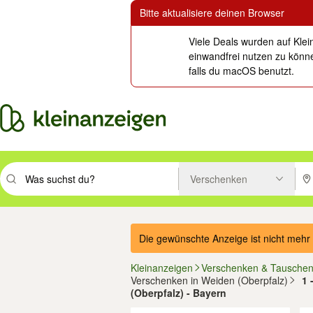
Bitte aktualisiere deinen Browser
Viele Deals wurden auf Klei
einwandfrei nutzen zu könne
falls du macOS benutzt.
Verschenken
Suchbegriff eingeben. Eingabetaste drücken um zu suchen, oder Vorsc
PLZ
Die gewünschte Anzeige ist nicht mehr 
Kleinanzeigen
Verschenken & Tausche
Verschenken in Weiden (Oberpfalz)
1 
(Oberpfalz) - Bayern