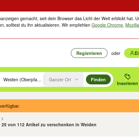
nanzeigen gemacht, seit dein Browser das Licht der Welt erblickt hat. U
n, solltest du ihn aktualisieren. Wir empfehlen
Google Chrome
,
Mozilla
Registrieren
oder
E
Ganzer Ort
Finden
hläge mit den Pfeiltasten nach oben/unten durchsuchen und mit Einga
 oder Ort eingeben. Eingabetaste drücken um zu suchen, oder Vorschl
Inserieren
Suche im Umkreis des gewählten Orts oder PLZ
verfügbar.
n
- 25 von 112 Artikel zu verschenken in Weiden