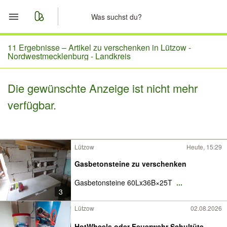
Start
11 Ergebnisse –
Artikel zu verschenken in Lützow -
Nordwestmecklenburg - Landkreis
Merkliste
Die gewünschte Anzeige ist nicht mehr
Nachrichten
verfügbar.
Anzeige aufgeben
Lützow
Heute, 15:29
Gasbetonsteine zu verschenken
Gasbetonsteine 60Lx36B×25T
...
3
Lützow
02.08.2026
HotWheels oder Feuerwehr Schultüte