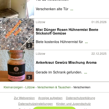
Verschenken alte Tür
...
Lützow
01.05.2026
Mist Dünger Rosen Hühnermist Beete
Stickstoff Gemüse
Biete kostenlos Hühnermist für
...
2
Lützow
22.12.2025
Ankerkraut Gewürz Mischung Aroma
Gerade im Schrank gefunden.
...
3
Kleinanzeigen
Lützow
Verschenken & Tauschen
Verschenken
Zur Webversion
Anzeige aufgeben
Datenschutzerklärung
Datenschutzeinstellungen
Kinder- und Jugendschutz