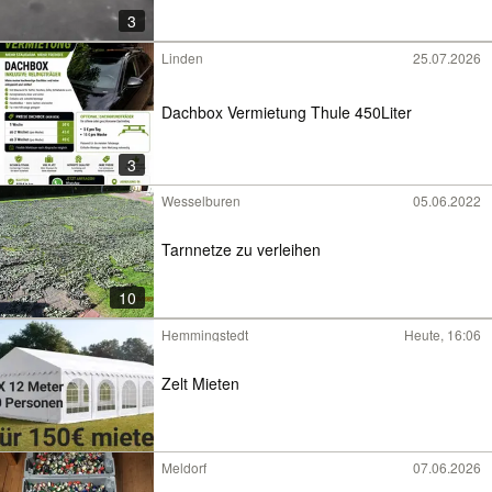
3
Linden
25.07.2026
Dachbox Vermietung Thule 450Liter
3
Wesselburen
05.06.2022
Tarnnetze zu verleihen
10
Hemmingstedt
Heute, 16:06
Zelt Mieten
Meldorf
07.06.2026