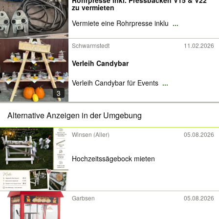
Rohrpresse inkl. Pressbacken V15 & V22
zu vermieten
Vermiete eine Rohrpresse inklu
...
Schwarmstedt
11.02.2026
Verleih Candybar
Verleih Candybar für Events
...
3
Alternative Anzeigen in der Umgebung
Winsen (Aller)
05.08.2026
Hochzeitssägebock mieten
Garbsen
05.08.2026