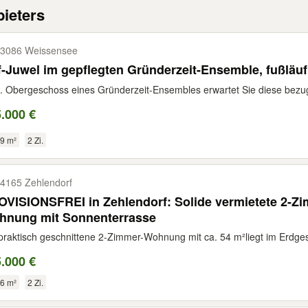
ieters
3086 Weissensee
-Juwel im gepflegten Gründerzeit-Ensemble, fußläuf
. Obergeschoss eines Gründerzeit-Ensembles erwartet Sie diese bezu
.000 €
9 m²
2 Zi.
4165 Zehlendorf
VISIONSFREI in Zehlendorf: Solide vermietete 2-Z
hnung mit Sonnenterrasse
praktisch geschnittene 2-Zimmer-Wohnung mit ca. 54 m²liegt im Erdges
.000 €
6 m²
2 Zi.