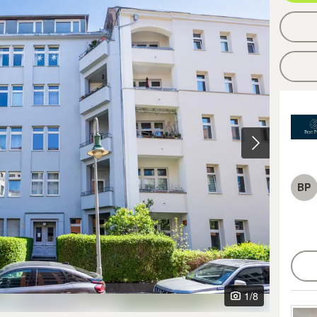
BP
1
/8