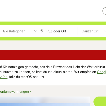
Alle Kategorien
Ganzer Ort
ken um zu suchen, oder Vorschläge mit den Pfeiltasten nach oben/unt
PLZ oder Ort eingeben. Eingabetaste drücke
Suche im Umkreis 
f Kleinanzeigen gemacht, seit dein Browser das Licht der Welt erblickt 
i nutzen zu können, solltest du ihn aktualisieren. Wir empfehlen
Goog
Safari
, falls du macOS benutzt.
gentumswohnungen