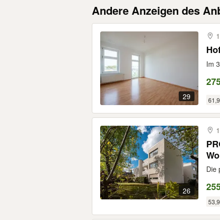
Andere Anzeigen des Anb
1
Hof
Im 3
275
29
61,9
1
PRO
Wo
Die 
255
26
53,9