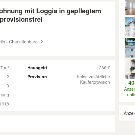
ohnung mit Loggia in gepflegtem
provisionsfrei
lin - Charlottenburg
87 m²
Hausgeld
236 €
2
Provision
Keine zusätzliche
40
Käuferprovision
0
Anze
onli
nung
1918
Anzei