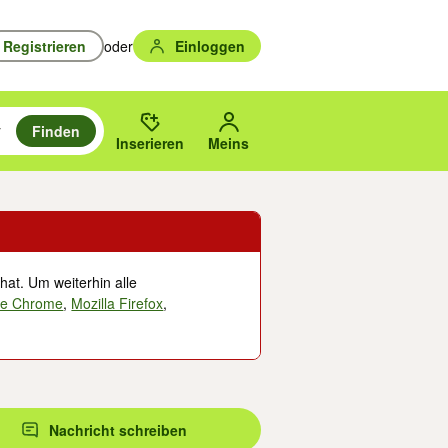
Registrieren
oder
Einloggen
Finden
en durchsuchen und mit Eingabetaste auswählen.
n um zu suchen, oder Vorschläge mit den Pfeiltasten nach oben/unten
des gewählten Orts oder PLZ.
Inserieren
Meins
hat. Um weiterhin alle
le Chrome
,
Mozilla Firefox
,
Nachricht schreiben