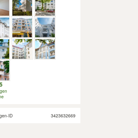
5
igen
ne
gen-ID
3423632669