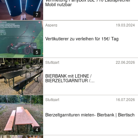
Mobil nutzbar
7
Asperg
19.03.2024
Vertikutierer zu verleihen für 15€/ Tag
5
Stuttgart
22.06.2026
BIERBANK mit LEHNE /
BIERZELTGARNITUR /
BIERTISCHGARNITUR mieten
Stuttgart
16.07.2026
Bierzeltgarnituren mieten- Bierbank | Biertisch
4