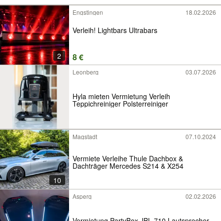
Engstingen
18.02.2026
Verleih! Lightbars Ultrabars
2
8 €
Leonberg
03.07.2026
Hyla mieten Vermietung Verleih
Teppichreiniger Polsterreiniger
Magstadt
07.10.2024
Vermiete Verleihe Thule Dachbox &
Dachträger Mercedes S214 & X254
10
Asperg
02.02.2026
Vermietung PartyBox JBL 710 Lautsprecher