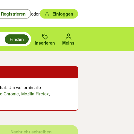
Registrieren
oder
Einloggen
Finden
en durchsuchen und mit Eingabetaste auswählen.
n um zu suchen, oder Vorschläge mit den Pfeiltasten nach oben/unten
des gewählten Orts oder PLZ.
Inserieren
Meins
hat. Um weiterhin alle
le Chrome
,
Mozilla Firefox
,
Nachricht schreiben