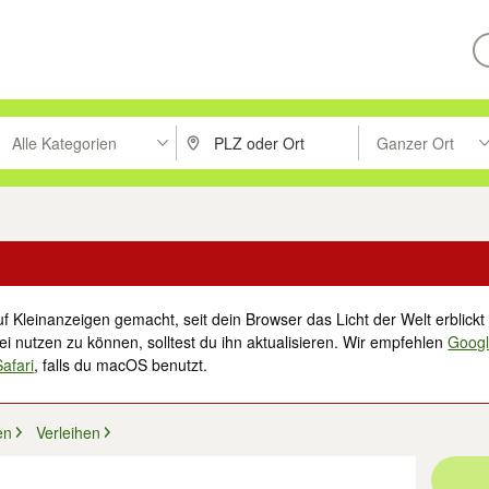
Alle Kategorien
Ganzer Ort
ken um zu suchen, oder Vorschläge mit den Pfeiltasten nach oben/unt
PLZ oder Ort eingeben. Eingabetaste drücke
Suche im Umkreis 
f Kleinanzeigen gemacht, seit dein Browser das Licht der Welt erblickt 
i nutzen zu können, solltest du ihn aktualisieren. Wir empfehlen
Goog
Safari
, falls du macOS benutzt.
en
Verleihen