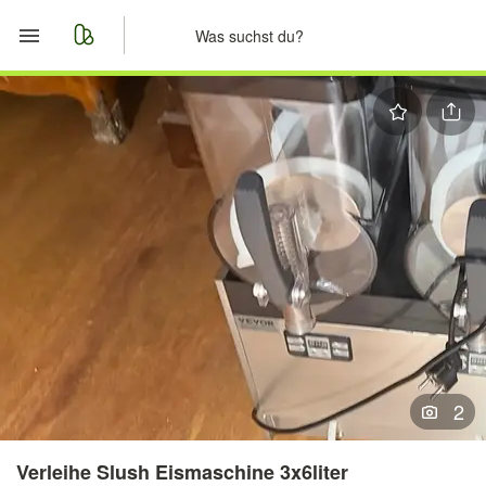
Start
Merkliste
Nachrichten
Anzeige aufgeben
2
Verleihe Slush Eismaschine 3x6liter