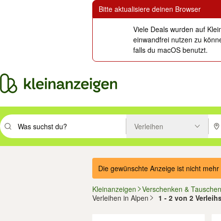
Bitte aktualisiere deinen Browser
Viele Deals wurden auf Klei
einwandfrei nutzen zu könne
falls du macOS benutzt.
Verleihen
Suchbegriff eingeben. Eingabetaste drücken um zu suchen, oder Vorsc
PLZ
Die gewünschte Anzeige ist nicht mehr 
Kleinanzeigen
Verschenken & Tausche
Verleihen in Alpen
1 - 2 von 2 Verlei
Filter