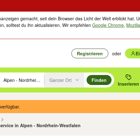
nanzeigen gemacht, seit dein Browser das Licht der Welt erblickt hat. U
n, solltest du ihn aktualisieren. Wir empfehlen
Google Chrome
,
Mozilla
Registrieren
oder
E
Ganzer Ort
Finden
hläge mit den Pfeiltasten nach oben/unten durchsuchen und mit Einga
 oder Ort eingeben. Eingabetaste drücken um zu suchen, oder Vorschl
Inserieren
Suche im Umkreis des gewählten Orts oder PLZ
verfügbar.
n
hservice in Alpen - Nordrhein-Westfalen