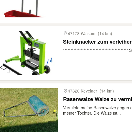
47178 Walsum
(14 km)
Steinknacker zum verleihe
******************************************
47626 Kevelaer
(14 km)
Rasenwalze Walze zu verm
Vermiete meine Rasenwalze gegen e
meiner Tochter. Die Walze ist...