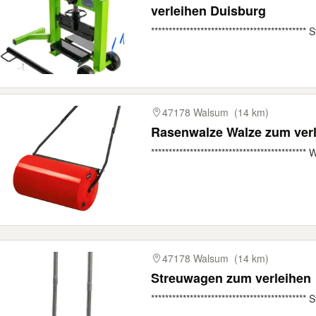
verleihen Duisburg
******************************************
47178 Walsum
(14 km)
Rasenwalze Walze zum ver
*******************************************
47178 Walsum
(14 km)
Streuwagen zum verleihen
******************************************