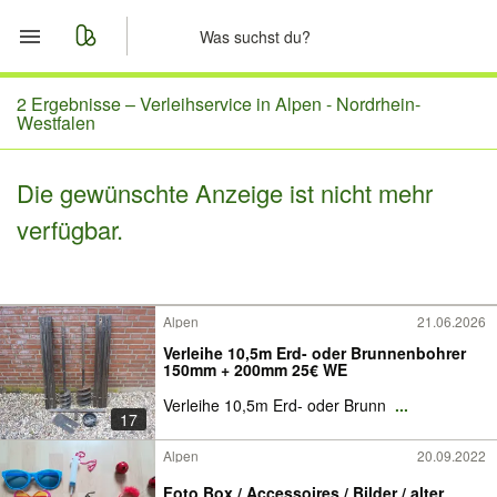
Start
2 Ergebnisse –
Verleihservice in Alpen - Nordrhein-
Westfalen
Merkliste
Die gewünschte Anzeige ist nicht mehr
Nachrichten
verfügbar.
Anzeige aufgeben
Alpen
21.06.2026
Verleihe 10,5m Erd- oder Brunnenbohrer
150mm + 200mm 25€ WE
Verleihe 10,5m Erd- oder Brunn
...
17
Alpen
20.09.2022
Foto Box / Accessoires / Bilder / alter